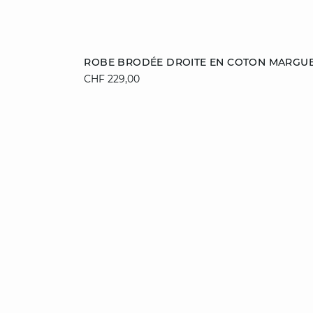
Ajouter au panier
ROBE BRODÉE DROITE EN COTON MARGUE
CHF 229,00
L
XL