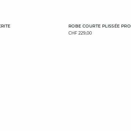
Ajouter au panier
RITE
ROBE COURTE PLISSÉE PRO
CHF 229,00
40
42