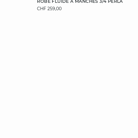
ROBE FLUIDE À MANCHES 3/4 PERLA
CHF 259,00
XS
M