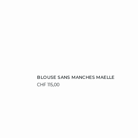
Ajouter au panier
BLOUSE SANS MANCHES MAELLE
CHF 115,00
XL