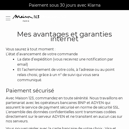
AGUA : Découvrez notre nouvelle collection
Livraisons et retours gratuits en boutique
Paiement sous 30 jours avec Klarna
Mes avantages et garanties
internet
Vous saurez à tout moment :
L’état d’avancement de votre commande
estion
La date d’expédition (vous recevrez une notification par
email)
Et l’acheminement de votre colis, à l’adresse ou au point
relais choisi, grâce à un n° de suivi qui vous sera
communiqué.
Paiement sécurisé
Avec Maison 123, commandez en toute sérénité. Nous travaillons en
partenariat avec les opérateurs bancaires BNP et ADYEN qui
assurent le service de payment sécurisé en norme de sécurité SSL.
L’ensemble des données confidentielles sont transmises codées
directement sur le serveur ADYEN et ne transitent en aucun cas sur
nos serveurs.
Vous pouvez régler avec la carte bancaire de votre choix : Visa et