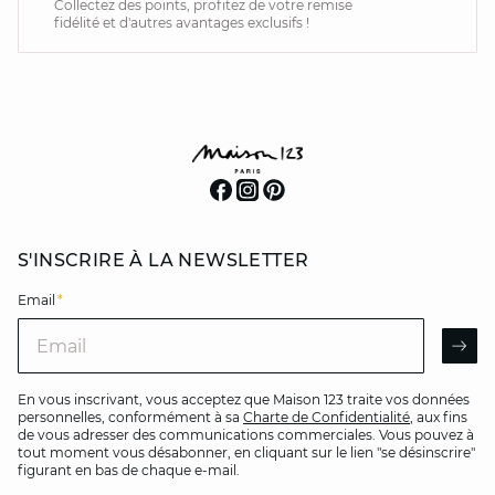
Collectez des points, profitez de votre remise
fidélité et d'autres avantages exclusifs !
S'INSCRIRE À LA NEWSLETTER
Email
*
Email
AR
En vous inscrivant, vous acceptez que Maison 123 traite vos données
personnelles, conformément à sa
Charte de Confidentialité
, aux fins
de vous adresser des communications commerciales. Vous pouvez à
tout moment vous désabonner, en cliquant sur le lien "se désinscrire"
figurant en bas de chaque e-mail.