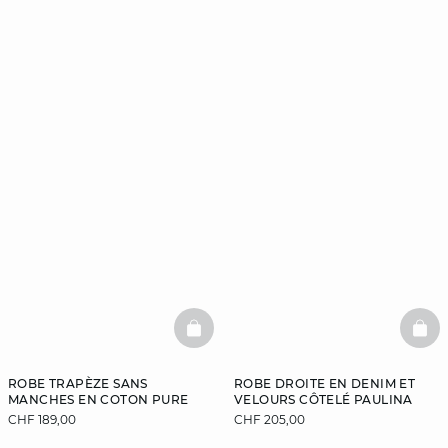
BASKETFULL
BAS
ROBE TRAPÈZE SANS
ROBE DROITE EN DENIM ET
MANCHES EN COTON PURE
VELOURS CÔTELÉ PAULINA
CHF 189,00
CHF 205,00