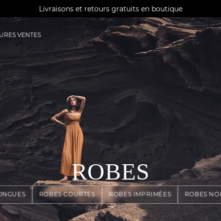
AGUA : Découvrez notre nouvelle collection
Livraisons et retours gratuits en boutique
Paiement sous 30 jours avec Klarna
URES VENTES
ROBES
ONGUES
ROBES COURTES
ROBES IMPRIMÉES
ROBES NO