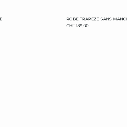
Ajouter au panier
E
ROBE TRAPÈZE SANS MANC
CHF 189,00
XS
S
M