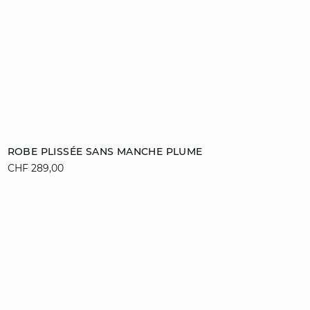
Ajouter au panier
ROBE PLISSÉE SANS MANCHE PLUME
CHF 289,00
34
36
38
40
42
video