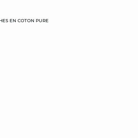
HES EN COTON PURE
L
XL