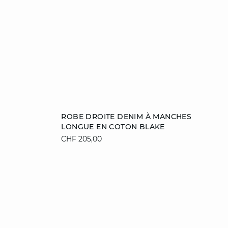
Ajouter au panier
ROBE DROITE DENIM À MANCHES
LONGUE EN COTON BLAKE
S
M
L
XL
CHF 205,00