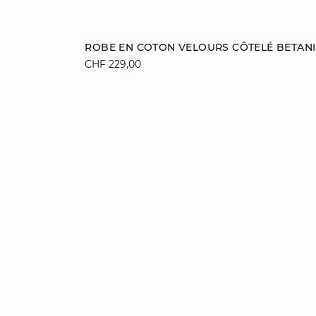
Ajouter au panier
ROBE EN COTON VELOURS CÔTELÉ BETANI
CHF 229,00
XS
S
M
L
XL