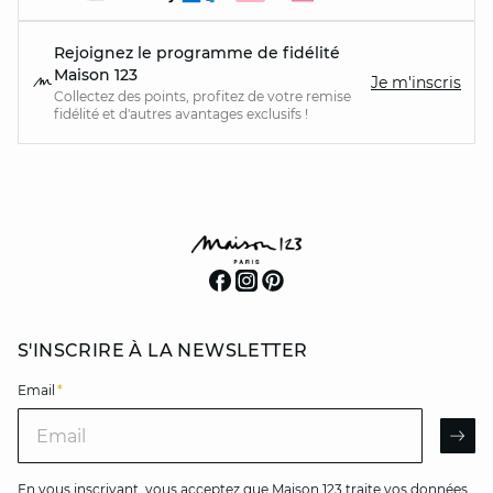
Rejoignez le programme de fidélité
Maison 123
Je m'inscris
Collectez des points, profitez de votre remise
fidélité et d'autres avantages exclusifs !
S'INSCRIRE À LA NEWSLETTER
Email
*
Email
AR
En vous inscrivant, vous acceptez que Maison 123 traite vos données