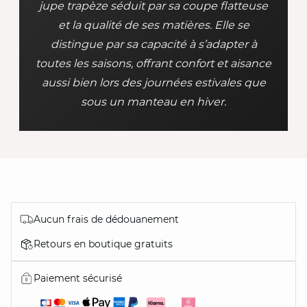
jupe trapèze séduit par sa coupe flatteuse
et la qualité de ses matières. Elle se
distingue par sa capacité à s’adapter à
toutes les saisons, offrant confort et aisance
aussi bien lors des journées estivales que
sous un manteau en hiver.
Aucun frais de dédouanement
Retours en boutique gratuits
Paiement sécurisé