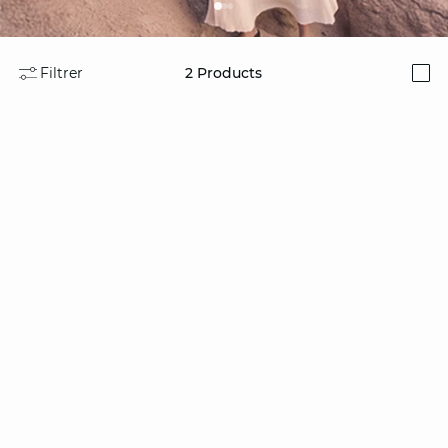
Filtrer
2
Products
i