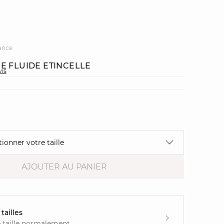
ance
E FLUIDE ETINCELLE
vis
tionner votre taille
AJOUTER AU PANIER
tailles
 taille normalement.