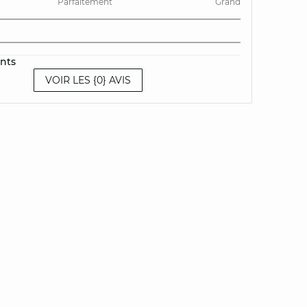
Parfaitement
Grand
ents
VOIR LES {0} AVIS