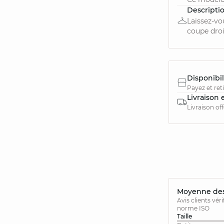
Descripti
Laissez-vo
coupe droit
Disponibil
Payez et ret
Livraison 
Livraison of
Moyenne des 
Avis clients vér
norme ISO
Taille