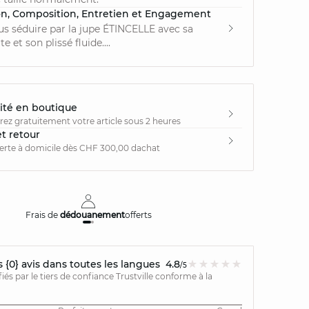
on, Composition, Entretien et Engagement
us séduire par la jupe ÉTINCELLE avec sa
e et son plissé fluide....
ité en boutique
irez gratuitement votre article sous 2 heures
et retour
ferte à domicile dès CHF 300,00 dachat
Frais de
dédouanement
offerts
Livraison
{0} avis dans toutes les langues
4.8
/5
ifiés par le tiers de confiance Trustville conforme à la