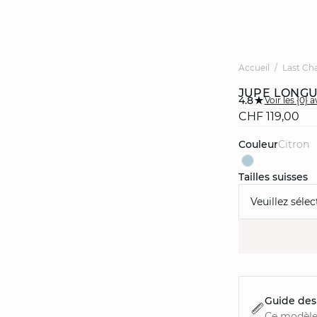
Accueil
Last Ch
JUPE LONGU
4.8
Voir les {0} a
CHF 119,00
Couleur
citron
Tailles suisses
Veuillez sélec
Guide des 
Ce modèle