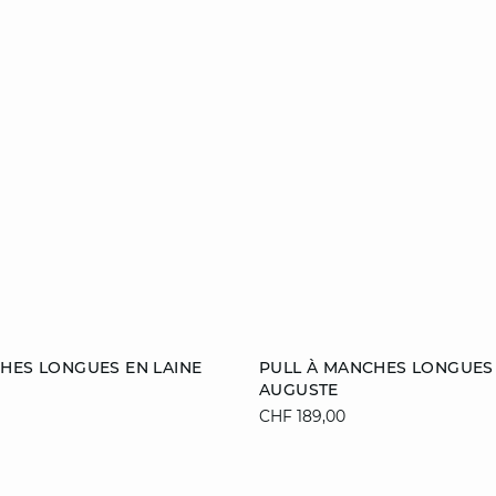
ier
Ajouter au panier
HES LONGUES EN LAINE
PULL À MANCHES LONGUES 
AUGUSTE
S
M
L
XS
S
M
CHF 189,00
XL