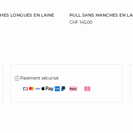
ier
Ajouter au panier
HES LONGUES EN LAINE
PULL SANS MANCHES EN L
CHF 145,00
S
M
L
XS
S
M
XL
Paiement sécurisé