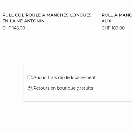
Ajouter au panier
Ajouter au pan
PULL COL ROULÉ À MANCHES LONGUES
PULL À MANC
EN LAINE ANTONIN
ALIX
XS
S
M
L
XS
CHF 145,00
CHF 189,00
XL
XL
Aucun frais de dédouanement
Retours en boutique gratuits