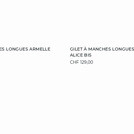
ier
Ajouter au panier
ES LONGUES ARMELLE
GILET À MANCHES LONGUES
ALICE BIS
M
L
XL
S
M
L
CHF 129,00