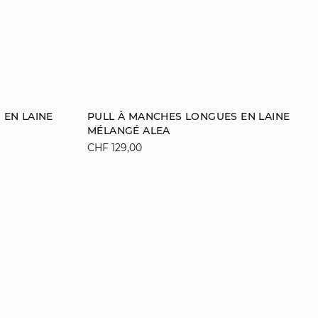
Ajouter au panier
 EN LAINE
PULL À MANCHES LONGUES EN LAINE
MÉLANGÉ ALEA
XL
S
M
L
XL
CHF 129,00