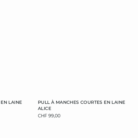
Ajouter au panier
EN LAINE
PULL À MANCHES COURTES EN LAINE
ALICE
L
S
M
L
XL
CHF 99,00