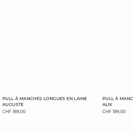
Ajouter au panier
Ajouter au pan
PULL À MANCHES LONGUES EN LAINE
PULL À MANC
AUGUSTE
ALIX
XS
S
M
L
XS
CHF 189,00
CHF 189,00
XL
XL