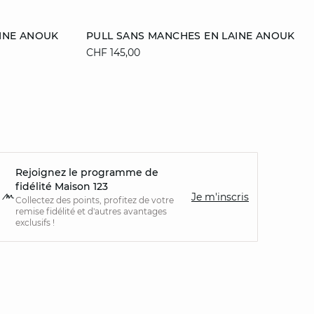
Ajouter au panier
AINE ANOUK
PULL SANS MANCHES EN LAINE ANOUK
CHF 145,00
L
XS
S
M
L
XL
Rejoignez le programme de
fidélité Maison 123
Je m'inscris
Collectez des points, profitez de votre
remise fidélité et d'autres avantages
exclusifs !