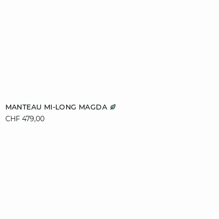
Ajouter au panier
MANTEAU MI-LONG MAGDA
CHF 479,00
XS
S
M
L
XL
video