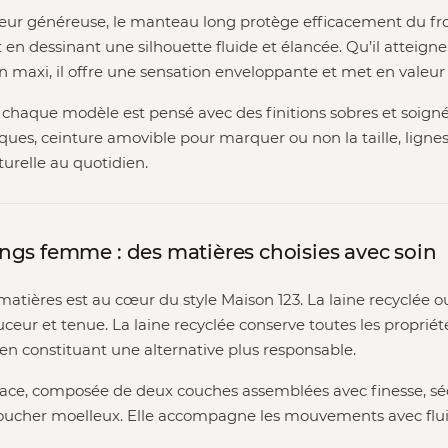
eur généreuse, le manteau long protège efficacement du fro
 en dessinant une silhouette fluide et élancée. Qu’il atteigne
n maxi, il offre une sensation enveloppante et met en valeur 
 chaque modèle est pensé avec des finitions sobres et soigné
iques, ceinture amovible pour marquer ou non la taille, lign
urelle au quotidien.
gs femme : des matières choisies avec soin
matières est au cœur du style Maison 123. La laine recyclée 
uceur et tenue. La laine recyclée conserve toutes les propriété
 en constituant une alternative plus responsable.
face, composée de deux couches assemblées avec finesse, sé
toucher moelleux. Elle accompagne les mouvements avec fluid