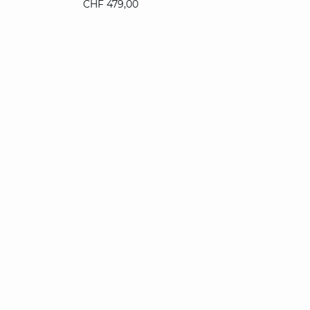
CHF 479,00
XS
S
M
L
XL