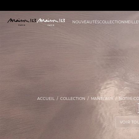
NOUVEAUTÉS
COLLECTION
MEILLE
ACCUEIL
COLLECTION
MANTEAUX
NOTRE CO
VOIR TO