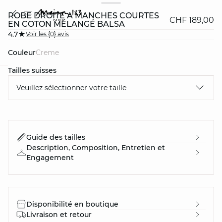
ROBE DROITE À MANCHES COURTES
CHF 189,00
EN COTON MÉLANGÉ BALSA
4.7
Voir les {0} avis
Couleur
creme
Tailles suisses
question
Veuillez sélectionner votre taille
Guide des tailles
Description, Composition, Entretien et
Engagement
Disponibilité en boutique
Livraison et retour