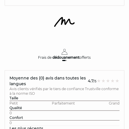
Frais de
dédouanement
offerts
Moyenne des {0} avis dans toutes les
4.7
/5
langues
Avis clients vérifiés par le tiers de confiance Trustville conforme
à la norme ISO
Taille
Petit
Parfaitement
Grand
Qualité
0
Confort
0
Les plus récents