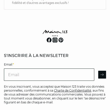
fidélité et d'autres avantages exclusifs !
S'INSCRIRE À LA NEWSLETTER
Email
*
Email
AR
En vous inscrivant, vous acceptez que Maison 123 traite vos données
personnelles, conformément à sa
Charte de Confidentialité
, aux fins
de vous adresser des communications commerciales. Vous pouvez à
tout moment vous désabonner, en cliquant sur le lien "se désinscrire"
figurant en bas de chaque e-mail.