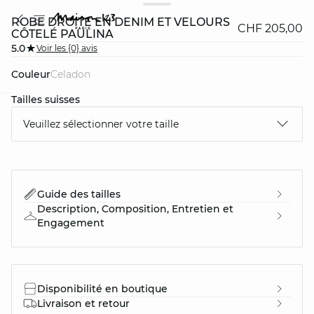
ROBE DROITE EN DENIM ET VELOURS
CHF 205,00
CÔTELÉ PAULINA
5.0
Voir les {0} avis
Couleur
celadon
Tailles suisses
question
Veuillez sélectionner votre taille
Guide des tailles
Description, Composition, Entretien et
Engagement
Disponibilité en boutique
Livraison et retour