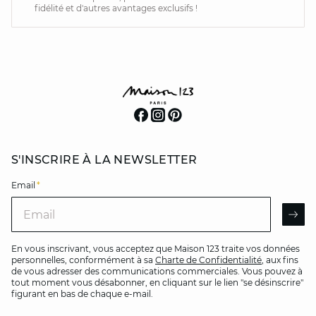
fidélité et d'autres avantages exclusifs !
S'INSCRIRE À LA NEWSLETTER
Email
*
Email
AR
En vous inscrivant, vous acceptez que Maison 123 traite vos données
personnelles, conformément à sa
Charte de Confidentialité
, aux fins
de vous adresser des communications commerciales. Vous pouvez à
tout moment vous désabonner, en cliquant sur le lien "se désinscrire"
figurant en bas de chaque e-mail.