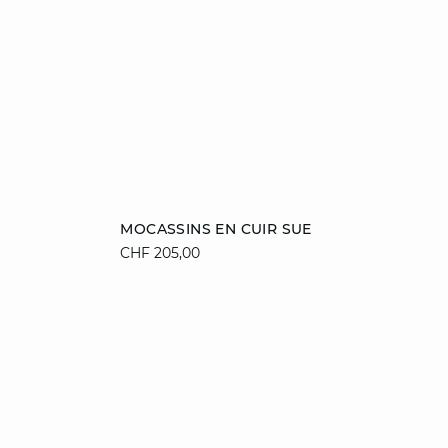
Ajouter au panier
MOCASSINS EN CUIR SUE
CHF 205,00
36
37
38
39
40
41