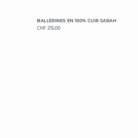
Ajouter au panier
BALLERINES EN 100% CUIR SARAH
CHF 215,00
36
37
38
39
40