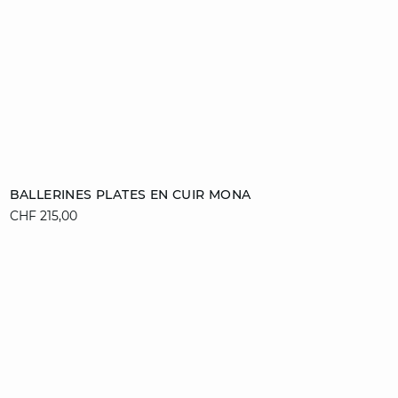
Ajouter au panier
BALLERINES PLATES EN CUIR MONA
CHF 215,00
36
37
38
39
40
41