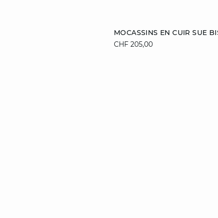
Ajouter au panier
MOCASSINS EN CUIR SUE BI
CHF 205,00
41
36
37
38