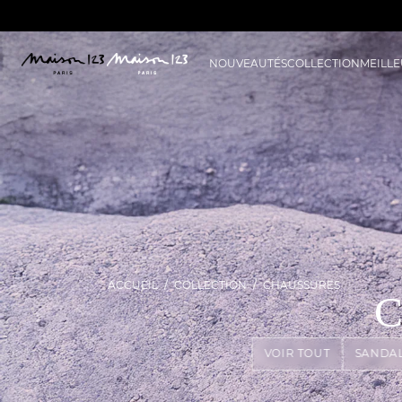
NOUVEAUTÉS
COLLECTION
MEILLE
ACCUEIL
COLLECTION
CHAUSSURES
C
VOIR TOUT
SANDA