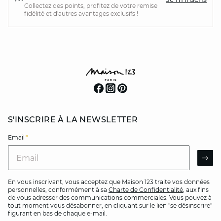
Collectez des points, profitez de votre remise
fidélité et d'autres avantages exclusifs !
S'INSCRIRE À LA NEWSLETTER
Email
*
Email
AR
En vous inscrivant, vous acceptez que Maison 123 traite vos données
personnelles, conformément à sa
Charte de Confidentialité
, aux fins
de vous adresser des communications commerciales. Vous pouvez à
tout moment vous désabonner, en cliquant sur le lien "se désinscrire"
figurant en bas de chaque e-mail.