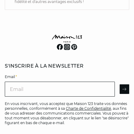
fidélité et d'autres avantages exclusifs !
S'INSCRIRE À LA NEWSLETTER
Email
*
Email
AR
En vous inscrivant, vous acceptez que Maison 123 traite vos données
personnelles, conformément à sa
Charte de Confidentialité
, aux fins
de vous adresser des communications commerciales. Vous pouvez à
tout moment vous désabonner, en cliquant sur le lien "se désinscrire"
figurant en bas de chaque e-mail.