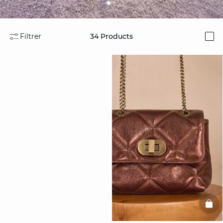
Filtrer
34
Products
i
BAS