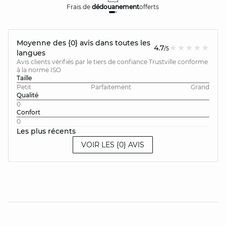
Frais de
dédouanement
offerts
Moyenne des {0} avis dans toutes les
4.7
/5
langues
Avis clients vérifiés par le tiers de confiance Trustville conforme
à la norme ISO
Taille
Petit
Parfaitement
Grand
Qualité
0
Confort
0
Les plus récents
VOIR LES {0} AVIS