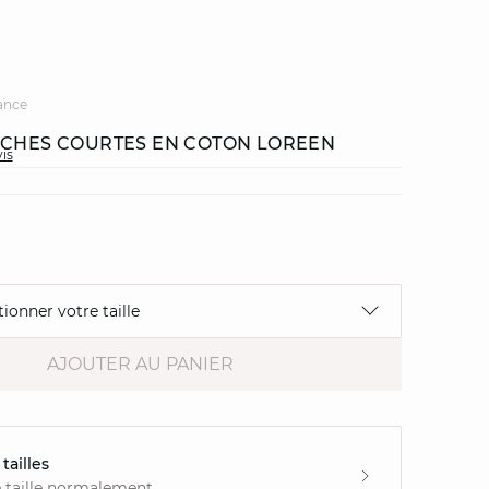
ance
NCHES COURTES EN COTON LOREEN
vis
tionner votre taille
AJOUTER AU PANIER
tailles
 taille normalement.