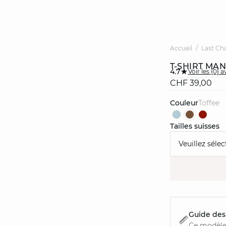
Accueil
Last Ch
T-SHIRT MA
4.7
Voir les {0} a
CHF 39,00
Couleur
toffee
Tailles suisses
Veuillez sélec
Guide des 
Ce modèle