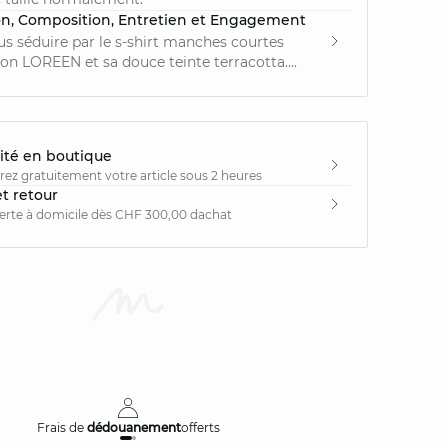
on, Composition, Entretien et Engagement
us séduire par le s-shirt manches courtes
on LOREEN et sa douce teinte terracotta....
ité en boutique
irez gratuitement votre article sous 2 heures
et retour
ferte à domicile dès CHF 300,00 dachat
Frais de
dédouanement
offerts
Livraison