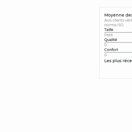
Moyenne des 
Avis clients vér
norme ISO
Taille
Petit
Qualité
0
Confort
0
Les plus réc