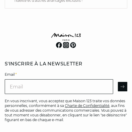
fidélité et d'autres avantages exclusifs !
S'INSCRIRE À LA NEWSLETTER
Email
*
Email
AR
En vous inscrivant, vous acceptez que Maison 123 traite vos données
personnelles, conformément à sa
Charte de Confidentialité
, aux fins
de vous adresser des communications commerciales. Vous pouvez à
tout moment vous désabonner, en cliquant sur le lien "se désinscrire"
figurant en bas de chaque e-mail.