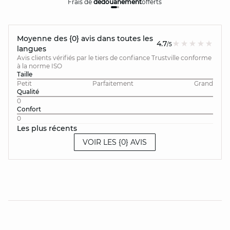
Frais de
dédouanement
offerts
Moyenne des {0} avis dans toutes les
4.7
/5
langues
Avis clients vérifiés par le tiers de confiance Trustville conforme
à la norme ISO
Taille
Petit
Parfaitement
Grand
Qualité
0
Confort
0
Les plus récents
VOIR LES {0} AVIS