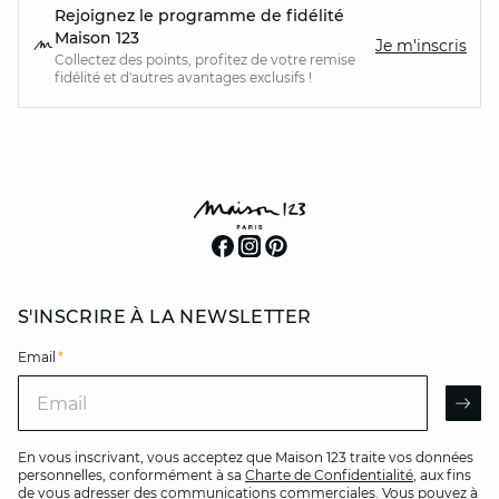
Rejoignez le programme de fidélité
Maison 123
Je m'inscris
Collectez des points, profitez de votre remise
fidélité et d'autres avantages exclusifs !
S'INSCRIRE À LA NEWSLETTER
Email
*
Email
AR
En vous inscrivant, vous acceptez que Maison 123 traite vos données
personnelles, conformément à sa
Charte de Confidentialité
, aux fins
de vous adresser des communications commerciales. Vous pouvez à