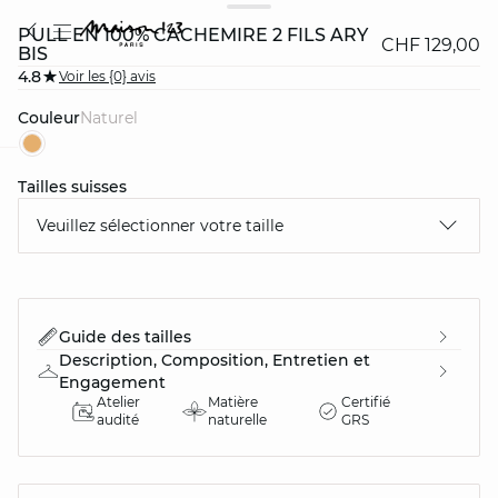
PULL EN 100% CACHEMIRE 2 FILS ARY
CHF 129,00
BIS
4.8
Voir les {0} avis
Couleur
naturel
Tailles suisses
question
Veuillez sélectionner votre taille
Guide des tailles
Description, Composition, Entretien et
Engagement
Atelier
Matière
Certifié
audité
naturelle
GRS