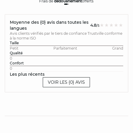
Frais de
dédouanement
offerts
Moyenne des {0} avis dans toutes les
4.8
/5
langues
Avis clients vérifiés par le tiers de confiance Trustville conforme
à la norme ISO
Taille
Petit
Parfaitement
Grand
Qualité
0
Confort
0
Les plus récents
VOIR LES {0} AVIS