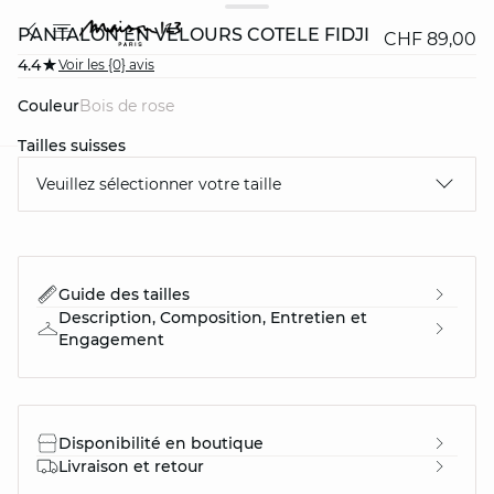
PANTALON EN VELOURS CÔTELÉ FIDJI
CHF 89,00
4.4
Voir les {0} avis
Couleur
bois de rose
Tailles suisses
Veuillez sélectionner votre taille
question
Guide des tailles
Description, Composition, Entretien et
Engagement
Disponibilité en boutique
Livraison et retour