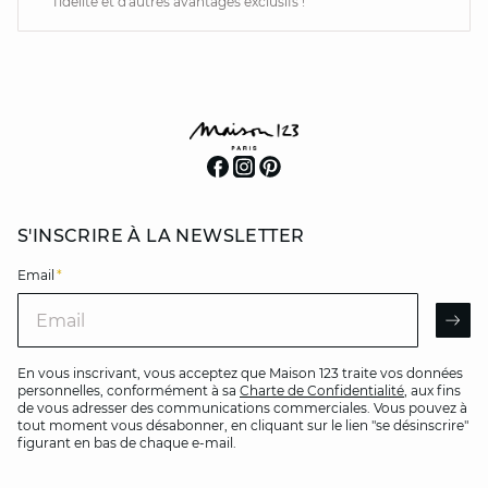
fidélité et d'autres avantages exclusifs !
S'INSCRIRE À LA NEWSLETTER
Email
*
Email
AR
En vous inscrivant, vous acceptez que Maison 123 traite vos données
personnelles, conformément à sa
Charte de Confidentialité
, aux fins
de vous adresser des communications commerciales. Vous pouvez à
tout moment vous désabonner, en cliquant sur le lien "se désinscrire"
figurant en bas de chaque e-mail.