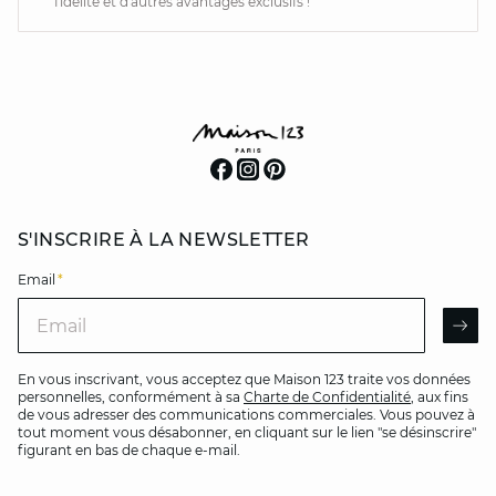
fidélité et d'autres avantages exclusifs !
S'INSCRIRE À LA NEWSLETTER
Email
*
Email
AR
En vous inscrivant, vous acceptez que Maison 123 traite vos données
personnelles, conformément à sa
Charte de Confidentialité
, aux fins
de vous adresser des communications commerciales. Vous pouvez à
tout moment vous désabonner, en cliquant sur le lien "se désinscrire"
figurant en bas de chaque e-mail.