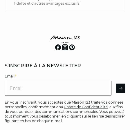
fidélité et d'autres avantages exclusifs !
S'INSCRIRE À LA NEWSLETTER
Email
*
Email
AR
En vous inscrivant, vous acceptez que Maison 123 traite vos données
personnelles, conformément à sa
Charte de Confidentialité
, aux fins
de vous adresser des communications commerciales. Vous pouvez à
tout moment vous désabonner, en cliquant sur le lien "se désinscrire"
figurant en bas de chaque e-mail.