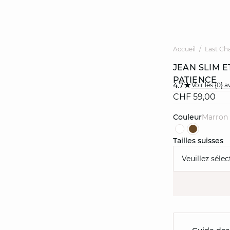
Accueil
Last Ch
JEAN SLIM 
PATIENCE
4.7
Voir les {0} a
CHF 59,00
Couleur
marron
Tailles suisses
Veuillez sélec