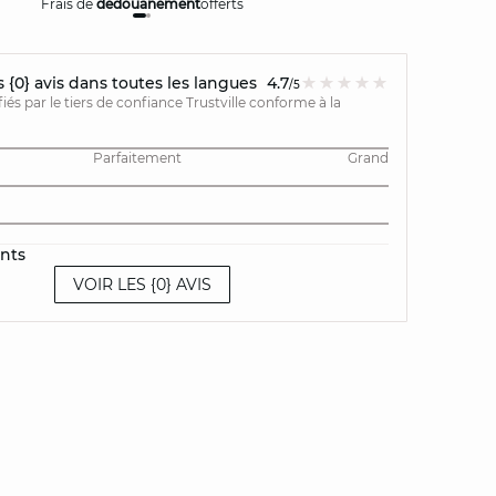
Frais de
dédouanement
offerts
Livraison
{0} avis dans toutes les langues
4.7
/5
ifiés par le tiers de confiance Trustville conforme à la
Parfaitement
Grand
ents
VOIR LES {0} AVIS