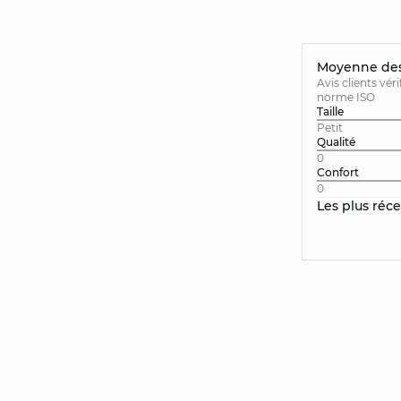
Moyenne des 
Avis clients vér
norme ISO
Taille
Petit
Qualité
0
Confort
0
Les plus réc