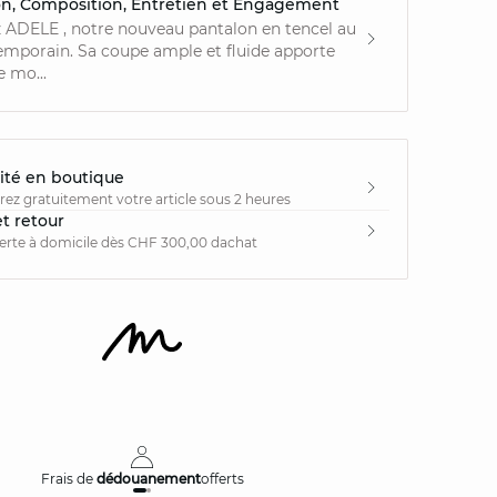
on, Composition, Entretien et Engagement
 ADELE , notre nouveau pantalon en tencel au
emporain. Sa coupe ample et fluide apporte
 mo...
ité en boutique
irez gratuitement votre article sous 2 heures
et retour
ferte à domicile dès CHF 300,00 dachat
Frais de
dédouanement
offerts
Livraison