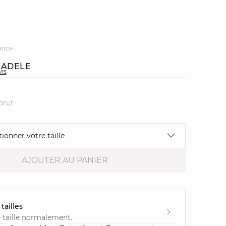
ance
 ADELE
vis
brut
tionner votre taille
AJOUTER AU PANIER
tailles
 taille normalement.