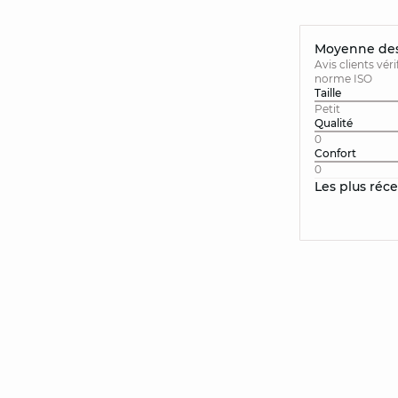
Moyenne des 
Avis clients vér
norme ISO
Taille
Petit
Qualité
0
Confort
0
Les plus réc