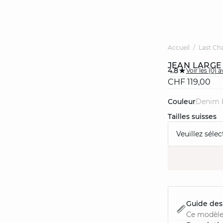
Accueil
Last Ch
JEAN LARGE
4.8
Voir les {0} a
CHF 119,00
Couleur
denim 
Tailles suisses
Veuillez sélec
Guide des 
Ce modèle