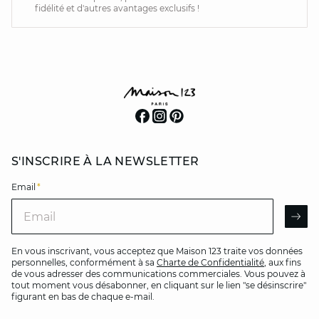
fidélité et d'autres avantages exclusifs !
S'INSCRIRE À LA NEWSLETTER
Email
*
Email
AR
En vous inscrivant, vous acceptez que Maison 123 traite vos données
personnelles, conformément à sa
Charte de Confidentialité
, aux fins
de vous adresser des communications commerciales. Vous pouvez à
tout moment vous désabonner, en cliquant sur le lien "se désinscrire"
figurant en bas de chaque e-mail.