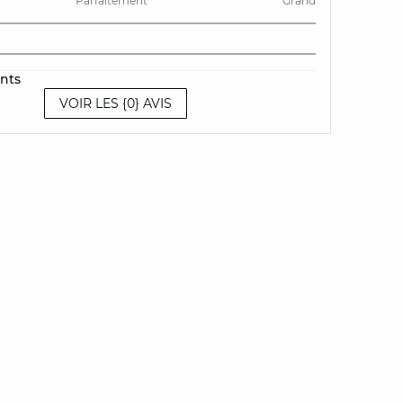
Parfaitement
Grand
ents
VOIR LES {0} AVIS