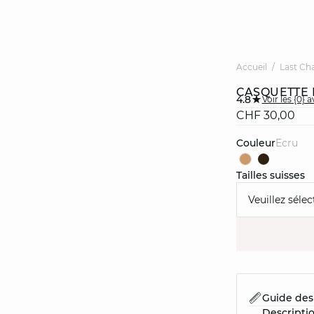
Accueil
Last Ch
CASQUETTE 
4.8
Voir les {0} a
CHF 30,00
Couleur
ecru
Tailles suisses
Veuillez sélec
Guide des 
Descripti