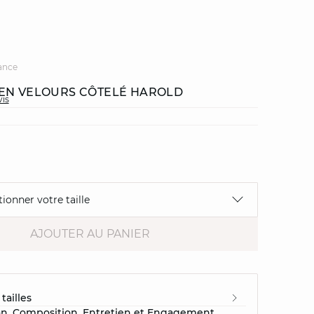
ance
EN VELOURS CÔTELÉ HAROLD
vis
tionner votre taille
AJOUTER AU PANIER
tailles
on, Composition, Entretien et Engagement