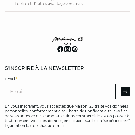
fidélité et d'autres avantages exclusifs !
S'INSCRIRE À LA NEWSLETTER
Email
*
Email
AR
En vous inscrivant, vous acceptez que Maison 123 traite vos données
personnelles, conformément à sa
Charte de Confidentialité
, aux fins
de vous adresser des communications commerciales. Vous pouvez à
tout moment vous désabonner, en cliquant sur le lien "se désinscrire"
figurant en bas de chaque e-mail.