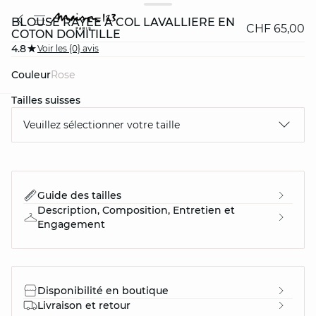
BLOUSE RAYÉE À COL LAVALLIÈRE EN
CHF 65,00
COTON DOMITILLE
4.8
Voir les {0} avis
Couleur
rose
Tailles suisses
question
Veuillez sélectionner votre taille
Guide des tailles
Description, Composition, Entretien et
Engagement
Disponibilité en boutique
Livraison et retour