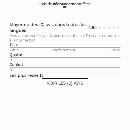
Frais de
dédouanement
offerts
Moyenne des {0} avis dans toutes les
4.8
/5
langues
Avis clients vérifiés par le tiers de confiance Trustville conforme
à la norme ISO
Taille
Petit
Parfaitement
Grand
Qualité
0
Confort
0
Les plus récents
VOIR LES {0} AVIS