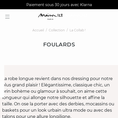
AGUA : Découvrez notre nouvelle collection
Livraisons et retours gratuits en boutique
Paiement sous 30 jours avec Klarna
Accueil
Collection
La Collab !
FOULARDS
La robe longue revient dans nos dressing pour notre
plus grand plaisir ! Elégantissime, classique chic, un
question
brin bohème ou glamour à souhait, on aime cette
longueur qui allonge notre silhouette et affine la
taille. On ose la porter avec des derbies, mocassins ou
baskets pour un look urbain ultra mode ou avec des
talons pour une allure longiligne.