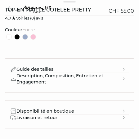
TOP EN MAILLE COTELÉE PRETTY
CHF 55,00
4.7
Voir les {0} avis
Couleur
encre
question
Guide des tailles
Description, Composition, Entretien et
Engagement
Disponibilité en boutique
Livraison et retour