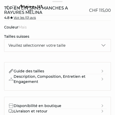
TOP EN LIN SANS MANCHES À
CHF 115,00
RAYURES MELINA
4.8
Voir les {0} avis
Couleur
mais
Tailles suisses
question
Veuillez sélectionner votre taille
Guide des tailles
Description, Composition, Entretien et
Engagement
Disponibilité en boutique
Livraison et retour