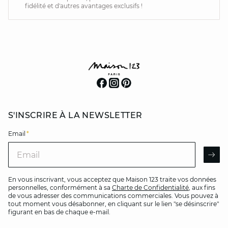
fidélité et d'autres avantages exclusifs !
S'INSCRIRE À LA NEWSLETTER
Email
*
Email
AR
En vous inscrivant, vous acceptez que Maison 123 traite vos données
personnelles, conformément à sa
Charte de Confidentialité
, aux fins
de vous adresser des communications commerciales. Vous pouvez à
tout moment vous désabonner, en cliquant sur le lien "se désinscrire"
figurant en bas de chaque e-mail.