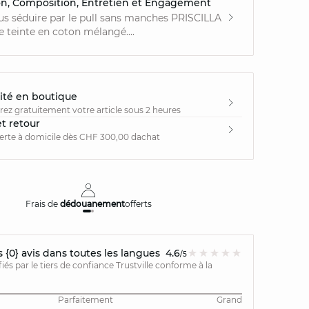
on, Composition, Entretien et Engagement
us séduire par le pull sans manches PRISCILLA
e teinte en coton mélangé....
ité en boutique
irez gratuitement votre article sous 2 heures
et retour
ferte à domicile dès CHF 300,00 dachat
Frais de
dédouanement
offerts
Livraison
{0} avis dans toutes les langues
4.6
/5
ifiés par le tiers de confiance Trustville conforme à la
Parfaitement
Grand