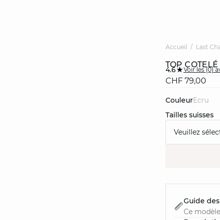
Accueil
Last Ch
TOP COTELÉ
4.6
Voir les {0} a
CHF 79,00
Couleur
ecru
Tailles suisses
Veuillez sélec
Guide des 
Ce modèle