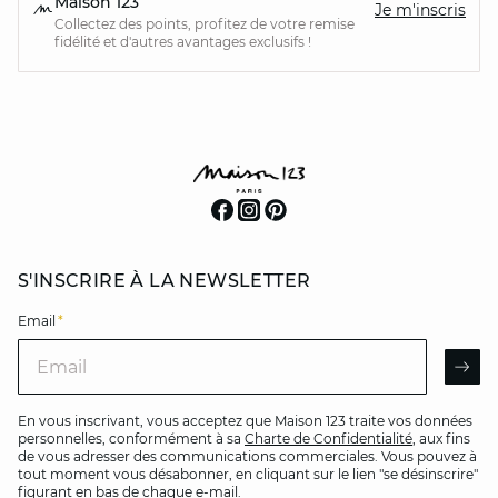
Maison 123
Je m'inscris
Collectez des points, profitez de votre remise
fidélité et d'autres avantages exclusifs !
S'INSCRIRE À LA NEWSLETTER
Email
*
Email
AR
En vous inscrivant, vous acceptez que Maison 123 traite vos données
personnelles, conformément à sa
Charte de Confidentialité
, aux fins
de vous adresser des communications commerciales. Vous pouvez à
tout moment vous désabonner, en cliquant sur le lien "se désinscrire"
figurant en bas de chaque e-mail.