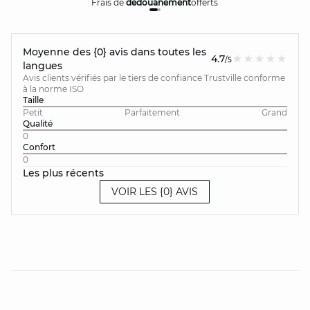
Frais de
dédouanement
offerts
Moyenne des {0} avis dans toutes les
4.7
/5
langues
Avis clients vérifiés par le tiers de confiance Trustville conforme
à la norme ISO
Taille
Petit
Parfaitement
Grand
Qualité
0
Confort
0
Les plus récents
VOIR LES {0} AVIS