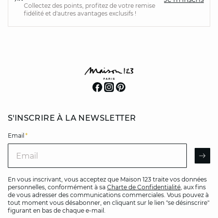
Collectez des points, profitez de votre remise
fidélité et d'autres avantages exclusifs !
S'INSCRIRE À LA NEWSLETTER
Email
*
Email
AR
En vous inscrivant, vous acceptez que Maison 123 traite vos données
personnelles, conformément à sa
Charte de Confidentialité
, aux fins
de vous adresser des communications commerciales. Vous pouvez à
tout moment vous désabonner, en cliquant sur le lien "se désinscrire"
figurant en bas de chaque e-mail.