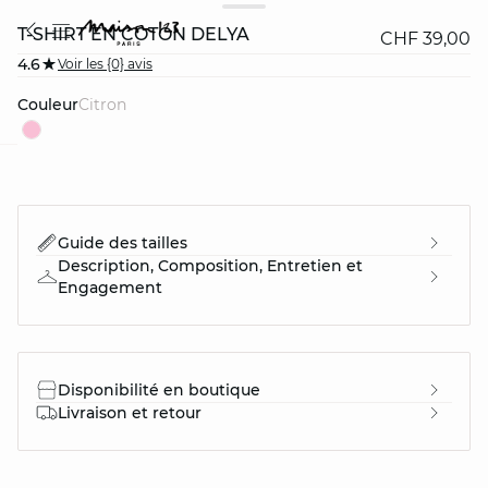
T-SHIRT EN COTON DELYA
CHF 39,00
4.6
Voir les {0} avis
Couleur
citron
question
Guide des tailles
Description, Composition, Entretien et
Engagement
Disponibilité en boutique
Livraison et retour