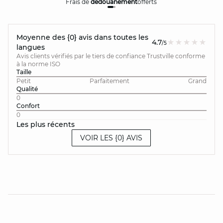
Frais de
dédouanement
offerts
Moyenne des {0} avis dans toutes les
4.7
/5
langues
Avis clients vérifiés par le tiers de confiance Trustville conforme
à la norme ISO
Taille
Petit
Parfaitement
Grand
Qualité
0
Confort
0
Les plus récents
VOIR LES {0} AVIS