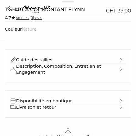
T-SHIRT À COL MONTANT FLYNN
CHF 39,00
4.7
Voir les {0} avis
Couleur
naturel
question
Guide des tailles
Description, Composition, Entretien et
Engagement
Disponibilité en boutique
Livraison et retour