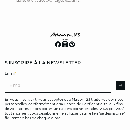
fidélité et d'autres avantages exclusifs !
S'INSCRIRE À LA NEWSLETTER
Email
*
Email
AR
En vous inscrivant, vous acceptez que Maison 123 traite vos données
personnelles, conformément à sa
Charte de Confidentialité
, aux fins
de vous adresser des communications commerciales. Vous pouvez à
tout moment vous désabonner, en cliquant sur le lien "se désinscrire"
figurant en bas de chaque e-mail.