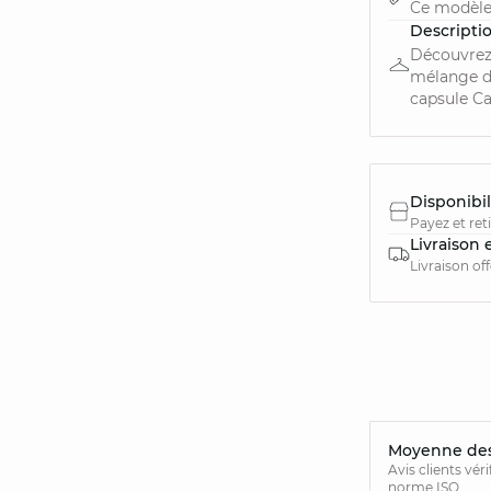
Ce modèle
Descripti
Découvrez
mélange de
capsule Ca
Disponibil
Payez et ret
Livraison 
Livraison of
Moyenne des 
Avis clients vér
norme ISO