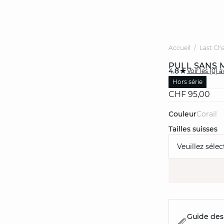
Accueil
Last Ch
PULL SANS 
4.8
Voir les {0} a
Hors série
CHF 95,00
Couleur
corail
Tailles suisses
Veuillez sélec
Guide des 