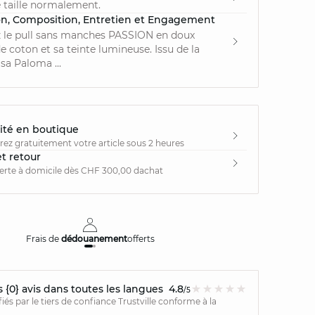
 taille normalement.
on, Composition, Entretien et Engagement
 le pull sans manches PASSION en doux
 coton et sa teinte lumineuse. Issu de la
sa Paloma ...
ité en boutique
irez gratuitement votre article sous 2 heures
et retour
ferte à domicile dès CHF 300,00 dachat
Frais de
dédouanement
offerts
Livraison
{0} avis dans toutes les langues
4.8
/5
ifiés par le tiers de confiance Trustville conforme à la