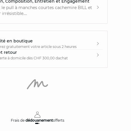
on, Composition, Entretien et Engagement
le pull à manches courtes cachemire BILL et
rrésistible....
ité en boutique
irez gratuitement votre article sous 2 heures
et retour
ferte à domicile dès CHF 300,00 dachat
Frais de
dédouanement
offerts
Livraison