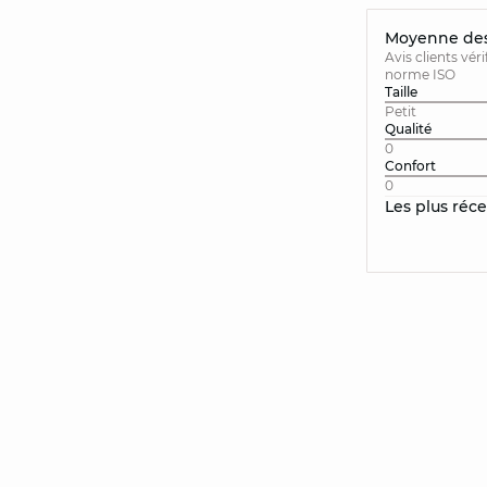
Moyenne des 
Avis clients vér
norme ISO
Taille
Petit
Qualité
0
Confort
0
Les plus réc