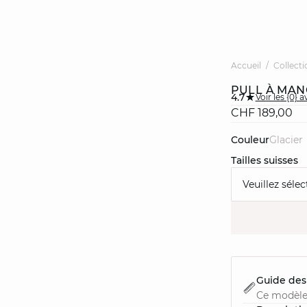
Accueil
Collecti
PULL À MAN
4.7
Voir les {0} a
CHF 189,00
Couleur
glacier
Tailles suisses
Veuillez sélec
Guide des 
Ce modèle