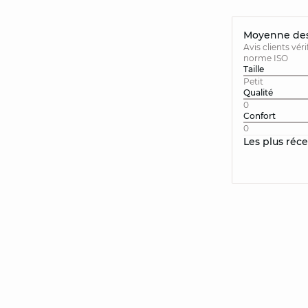
Moyenne des 
Avis clients vér
norme ISO
Taille
Petit
Qualité
0
Confort
0
Les plus réc