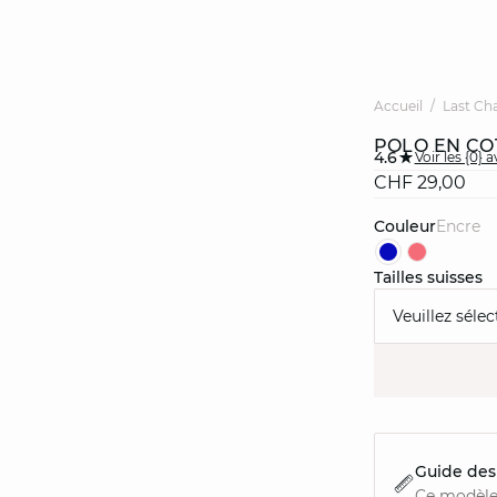
Accueil
Last Ch
POLO EN C
4.6
Voir les {0} a
CHF 29,00
Couleur
encre
Tailles suisses
Veuillez sélec
Guide des 
Ce modèle