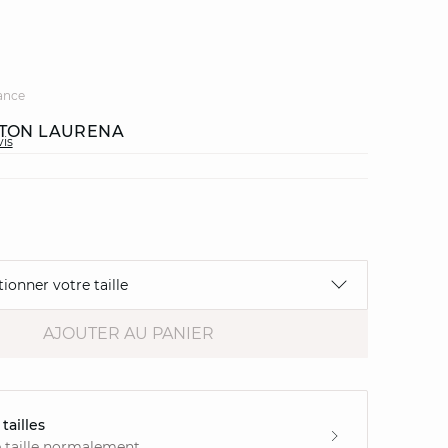
ance
OTON LAURENA
vis
tionner votre taille
AJOUTER AU PANIER
tailles
 taille normalement.