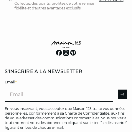
Collectez des points, profitez de votre remise
fidélité et d'autres avantages exclusifs !
S'INSCRIRE À LA NEWSLETTER
Email
*
Email
AR
En vous inscrivant, vous acceptez que Maison 123 traite vos données
personnelles, conformément à sa
Charte de Confidentialité
, aux fins
de vous adresser des communications commerciales. Vous pouvez à
tout moment vous désabonner, en cliquant sur le lien "se désinscrire"
figurant en bas de chaque e-mail.