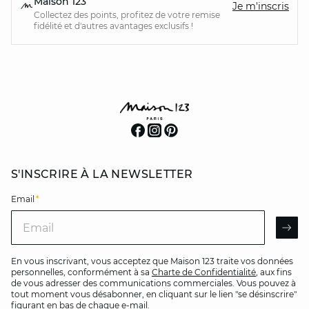
Maison 123
Je m'inscris
Collectez des points, profitez de votre remise
fidélité et d'autres avantages exclusifs !
S'INSCRIRE À LA NEWSLETTER
Email
*
Email
AR
En vous inscrivant, vous acceptez que Maison 123 traite vos données
personnelles, conformément à sa
Charte de Confidentialité
, aux fins
de vous adresser des communications commerciales. Vous pouvez à
tout moment vous désabonner, en cliquant sur le lien "se désinscrire"
figurant en bas de chaque e-mail.