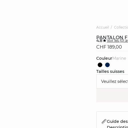
Accueil
Collecti
PANTALON F
4.8
Voir les {0} a
CHF 189,00
Couleur
marine
Tailles suisses
Veuillez sélec
Guide des 
Descripti