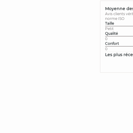
Moyenne des 
Avis clients vér
norme ISO
Taille
Petit
Qualité
0
Confort
0
Les plus réc