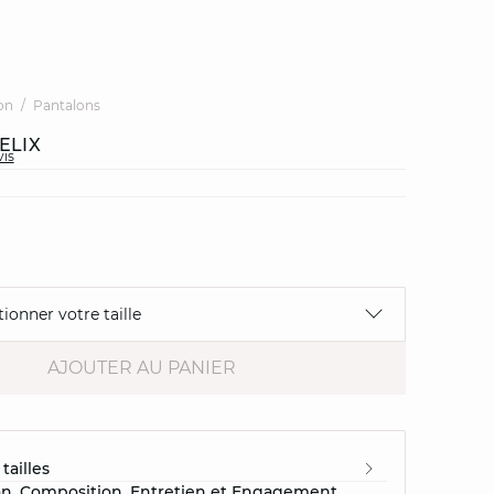
on
Pantalons
ELIX
vis
tionner votre taille
AJOUTER AU PANIER
tailles
on, Composition, Entretien et Engagement