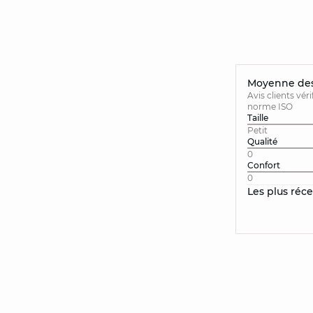
Moyenne des 
Avis clients vér
norme ISO
Taille
Petit
Qualité
0
Confort
0
Les plus réc