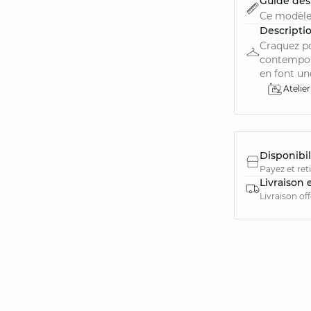
Guide des 
Ce modèle
Descripti
Craquez po
contempora
en font une
Atelier
Disponibil
Payez et ret
Livraison 
Livraison of