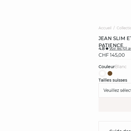
Accueil
Collecti
JEAN SLIM 
PATIENCE
4.8
Voir les {0} a
CHF 145,00
Couleur
blanc
Tailles suisses
Veuillez sélec