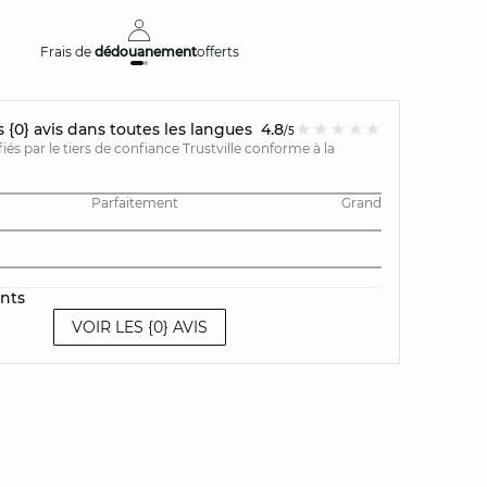
Frais de
dédouanement
offerts
Livraison
{0} avis dans toutes les langues
4.8
/5
ifiés par le tiers de confiance Trustville conforme à la
Parfaitement
Grand
ents
VOIR LES {0} AVIS