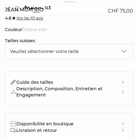
JEAN MUM RIO
CHF 75,00
4.8
Voir les {0} avis
Couleur
delave clair
Tailles suisses
Veuillez sélectionner votre taille
question
Guide des tailles
Description, Composition, Entretien et
Engagement
Disponibilité en boutique
Livraison et retour