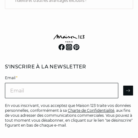
fidélité et d'autres avantages exclusifs !
S'INSCRIRE À LA NEWSLETTER
Email
*
Email
AR
En vous inscrivant, vous acceptez que Maison 123 traite vos données
personnelles, conformément à sa
Charte de Confidentialité
, aux fins
de vous adresser des communications commerciales. Vous pouvez à
tout moment vous désabonner, en cliquant sur le lien "se désinscrire"
figurant en bas de chaque e-mail.