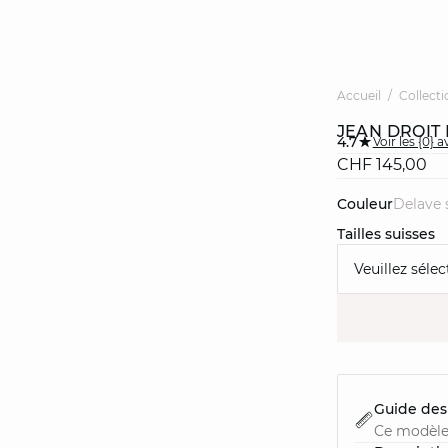
Accueil
Collecti
JEAN DROIT
4.7
Voir les {0} a
CHF 145,00
Couleur
delave
Tailles suisses
Veuillez sélec
Guide des 
Ce modèle