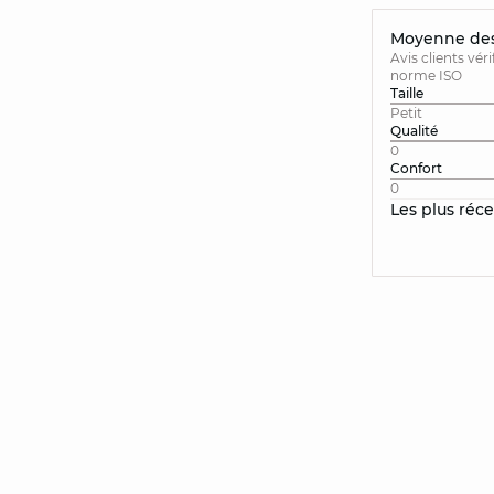
Moyenne des 
Avis clients vér
norme ISO
Taille
Petit
Qualité
0
Confort
0
Les plus réc