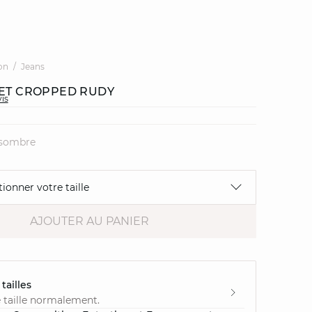
on
Jeans
 ET CROPPED RUDY
vis
 sombre
tionner votre taille
AJOUTER AU PANIER
tailles
 taille normalement.