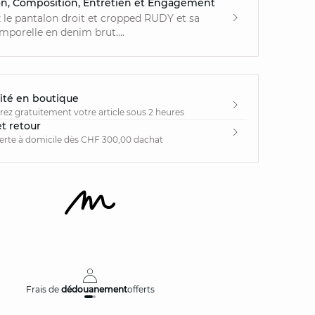
on, Composition, Entretien et Engagement
le pantalon droit et cropped RUDY et sa
emporelle en denim brut....
ité en boutique
irez gratuitement votre article sous 2 heures
et retour
ferte à domicile dès CHF 300,00 dachat
Frais de
dédouanement
offerts
Livraison