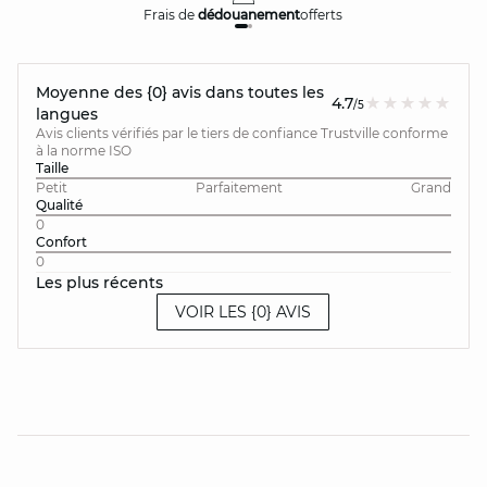
Frais de
dédouanement
offerts
Moyenne des {0} avis dans toutes les
4.7
/5
langues
Avis clients vérifiés par le tiers de confiance Trustville conforme
à la norme ISO
Taille
Petit
Parfaitement
Grand
Qualité
0
Confort
0
Les plus récents
VOIR LES {0} AVIS