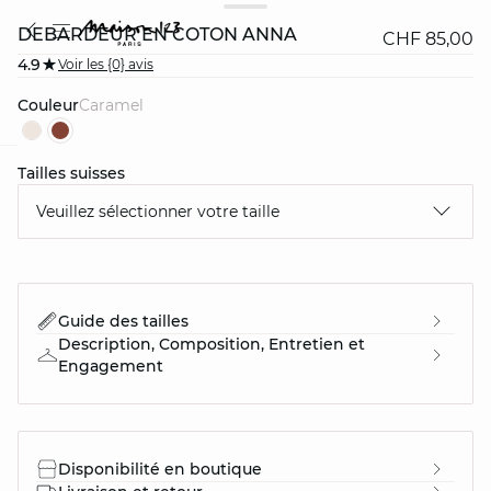
DÉBARDEUR EN COTON ANNA
CHF 85,00
4.9
Voir les {0} avis
Couleur
caramel
Tailles suisses
question
Veuillez sélectionner votre taille
Guide des tailles
Description, Composition, Entretien et
Engagement
Disponibilité en boutique