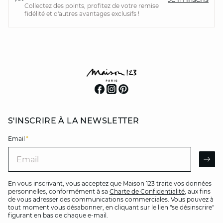
Collectez des points, profitez de votre remise
fidélité et d'autres avantages exclusifs !
S'INSCRIRE À LA NEWSLETTER
Email
*
Email
AR
En vous inscrivant, vous acceptez que Maison 123 traite vos données
personnelles, conformément à sa
Charte de Confidentialité
, aux fins
de vous adresser des communications commerciales. Vous pouvez à
tout moment vous désabonner, en cliquant sur le lien "se désinscrire"
figurant en bas de chaque e-mail.